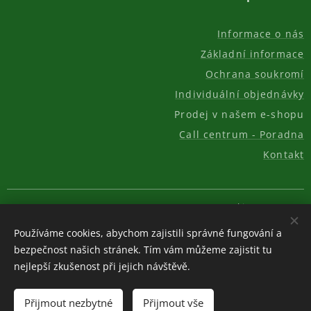
Informace o nás
Základní informace
Ochrana soukromí
Individuální objednávky
Prodej v našem e-shopu
Call centrum - Poradna
Kontakt
© 2011-2026, AKC REAL GROUP s.r.o.
Cookies
Používáme cookies, abychom zajistili správné fungování a
Měna
bezpečnost našich stránek. Tím vám můžeme zajistit tu
CZK Kč
EUR €
USD $
nejlepší zkušenost při jejich návštěvě.
Do košíku
Přijmout nezbytné
Přijmout vše