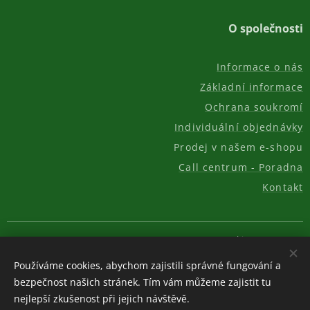
O společnosti
Informace o nás
Základní informace
Ochrana soukromí
Individuální objednávky
Prodej v našem e-shopu
Call centrum - Poradna
Kontakt
© 2011-2026, AKC REAL GROUP s.r.o.
Cookies
Používáme cookies, abychom zajistili správné fungování a
Měna
bezpečnost našich stránek. Tím vám můžeme zajistit tu
CZK Kč
EUR €
USD $
nejlepší zkušenost při jejich návštěvě.