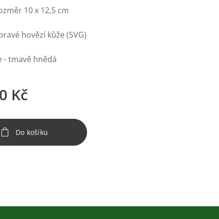
rozměr 10 x 12,5 cm
 pravé hovězí kůže (SVG)
e - tmavě hnědá
0
Kč
Do košíku