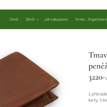
Úvod
Zboží
Jak nakupovat
Firmy - Organizace
Tmav
peněž
3220-
2 přihrádk
karty, 3 b