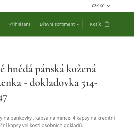
CZK
KČ
Přihlášení
Dřevní sortiment
Košík
ě hnědá pánská kožená
enka - dokladovka 514-
47
y na bankovky , kapsa na mince, 4 kapsy na kreditní
oční kapsy velikosti osobních dokladů.