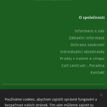
O společnosti
Informace o nás
Základní informace
Ochrana soukromí
Individuální objednávky
Prodej v našem e-shopu
Call centrum - Poradna
Kontakt
© 2011-2026, AKC REAL GROUP s.r.o.
Cookies
Používáme cookies, abychom zajistili správné fungování a
Měna
bezpečnost našich stránek. Tím vám můžeme zajistit tu
CZK Kč
EUR €
USD $