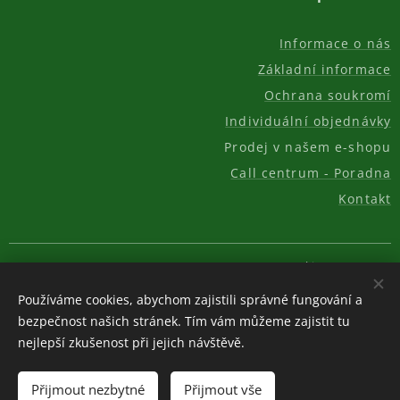
Informace o nás
Základní informace
Ochrana soukromí
Individuální objednávky
Prodej v našem e-shopu
Call centrum - Poradna
Kontakt
© 2011-2026, AKC REAL GROUP s.r.o.
Cookies
Používáme cookies, abychom zajistili správné fungování a
Měna
bezpečnost našich stránek. Tím vám můžeme zajistit tu
CZK Kč
EUR €
USD $
nejlepší zkušenost při jejich návštěvě.
Do košíku
Přijmout nezbytné
Přijmout vše