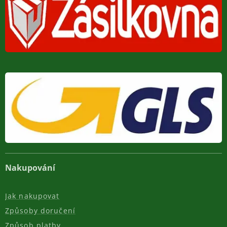
Nakupování
Jak nakupovat
Způsoby doručení
Způsob platby