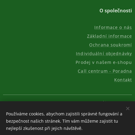
O společnosti
Informace o nás
Základní informace
Ochrana soukromí
Individuální objednávky
Prodej v našem e-shopu
Call centrum - Poradna
Kontakt
© 2011-2026, AKC REAL GROUP s.r.o.
Cookies
Používáme cookies, abychom zajistili správné fungování a
Měna
bezpečnost našich stránek. Tím vám můžeme zajistit tu
CZK Kč
EUR €
USD $
nejlepší zkušenost při jejich návštěvě.