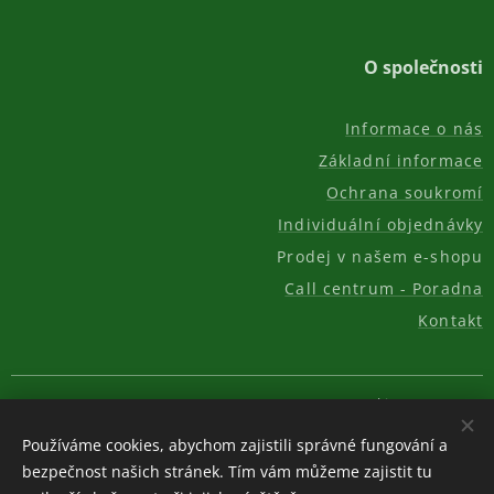
O společnosti
Informace o nás
Základní informace
Ochrana soukromí
Individuální objednávky
Prodej v našem e-shopu
Call centrum - Poradna
Kontakt
© 2011-2026, AKC REAL GROUP s.r.o.
Cookies
Používáme cookies, abychom zajistili správné fungování a
Měna
bezpečnost našich stránek. Tím vám můžeme zajistit tu
CZK Kč
EUR €
USD $