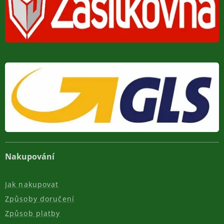
Nakupování
Jak nakupovat
Způsoby doručení
Způsob platby