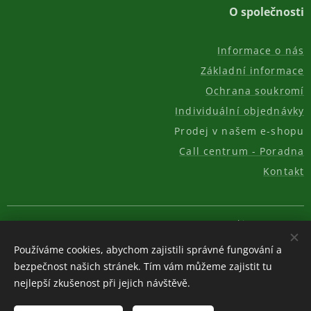
O společnosti
Informace o nás
Základní informace
Ochrana soukromí
Individuální objednávky
Prodej v našem e-shopu
Call centrum - Poradna
Kontakt
© 2011-2026, AKC REAL GROUP s.r.o.
Cookies
Používáme cookies, abychom zajistili správné fungování a
Měna
bezpečnost našich stránek. Tím vám můžeme zajistit tu
CZK Kč
EUR €
USD $
nejlepší zkušenost při jejich návštěvě.