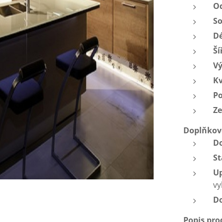
O
S
D
Ší
V
Kv
P
Z
Doplňkov
D
St
Up
vy
D
Popis pr