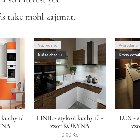
s také mohl zajímat:
Vyprodáno
Vyprodáno
Krása detailu
Krása detai
 kuchyně
LINIE - stylové kuchyně -
LUX - s
RYNA
vzor KORYNA
vz
0,00
Kč