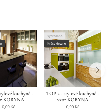
Vyprodáno
lu
Krása detailu
tylové kuchyně -
TOP 2 - stylové kuchyně -
or KORYNA
vzor KORYNA
0,00
Kč
0,00
Kč