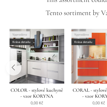
Tento sortiment by Vá
Vyprodáno
Vyprodáno
Krása detailu
Krása detailu
ě
COLOR - stylové kuchyně
CORAL - stylové
- vzor KORYNA
- vzor KO
0,00
Kč
0,00
Kč