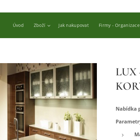
Úvod
Zboží
Jak nakupovat
Firmy - Organizace
LUX -
KOR
Nabídka 
Parametr
M