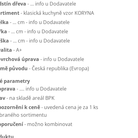
dstín dřeva
- ... info u Dodavatele
ortiment
- klasická kuchyně vzor KORYNA
élka
- ... cm - info u Dodavatele
řka
- ... cm - info u Dodavatele
ýška
- ... cm - info u Dodavatele
alita
- A+
ovrchová úprava
- info u Dodavatele
emě původu
- Česká republika (Evropa)
é parametry
oprava
- .... info u Dodavatele
av
- na skladě areál BPK
ozornění k ceně
- uvedená cena je za 1 ks
braného sortimentu
oporučení
- možno kombinovat
oduktu