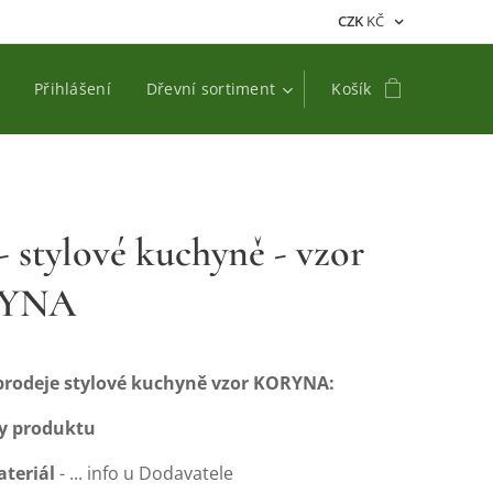
CZK
KČ
Přihlášení
Dřevní sortiment
Košík
 stylové kuchyně - vzor
YNA
prodeje stylové kuchyně vzor KORYNA:
y produktu
ateriál
- ... info u Dodavatele