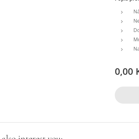
Ná
Ne
Do
Mo
Na
0,00
also interest you: