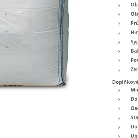
Ob
Ot
Pr
Hm
Sy
Ba
Po
Ze
Doplňkové
Mi
Do
Os
St
Do
Up