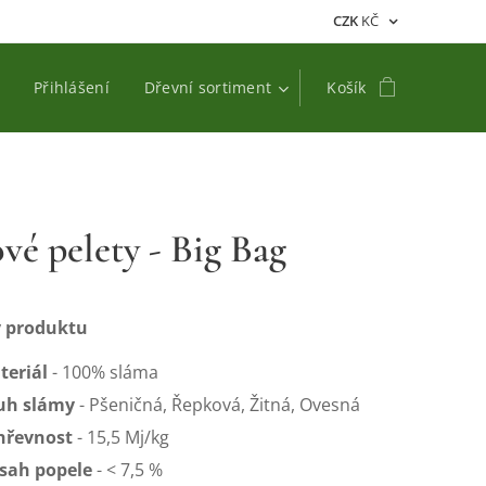
CZK
KČ
Přihlášení
Dřevní sortiment
Košík
vé pelety - Big Bag
 produktu
teriál
- 100% sláma
uh slámy
- Pšeničná, Řepková, Žitná, Ovesná
hřevnost
- 15,5 Mj/kg
sah popele
- < 7,5 %