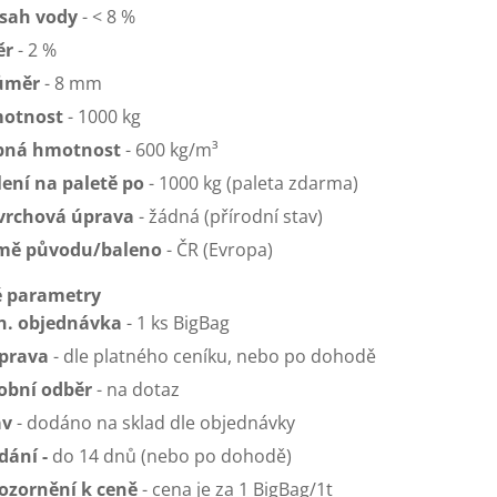
sah vody
- < 8 %
ěr
- 2 %
ůměr
- 8 mm
otnost
- 1000 kg
pná hmotnost
- 600 kg/m³
lení na paletě po
- 1000 kg (paleta zdarma)
vrchová úprava
- žádná (přírodní stav)
mě původu/baleno
- ČR (Evropa)
 parametry
n. objednávka
- 1 ks BigBag
prava
- dle platného ceníku, nebo po dohodě
obní odběr
- na dotaz
av
- dodáno na sklad dle objednávky
dání
-
do 14 dnů (nebo po dohodě)
ozornění k ceně
- cena je za 1 BigBag/1t