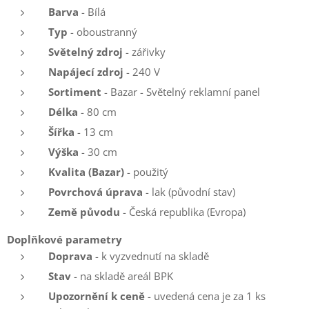
Barva
- Bílá
Typ
- oboustranný
Světelný zdroj
- zářivky
Napájecí zdroj
- 240 V
Sortiment
- Bazar - Světelný reklamní panel
Délka
- 80 cm
Šířka
- 13 cm
Výška
- 30 cm
Kvalita (Bazar)
- použitý
Povrchová úprava
- lak (původní stav)
Země původu
- Česká republika (Evropa)
Doplňkové parametry
Doprava
- k vyzvednutí na skladě
Stav
- na skladě areál BPK
Upozornění k ceně
- uvedená cena je za 1 ks