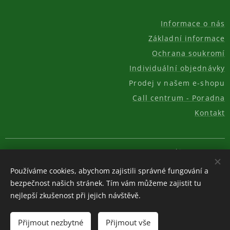
Informace o nás
Základní informace
Ochrana soukromí
Individuální objednávky
Prodej v našem e-shopu
Call centrum - Poradna
Kontakt
© 2011-2026, AKC REAL GROUP s.r.o.
Cookies
Používáme cookies, abychom zajistili správné fungování a
Měna
bezpečnost našich stránek. Tím vám můžeme zajistit tu
CZK Kč
EUR €
USD $
nejlepší zkušenost při jejich návštěvě.
Do košíku
Přijmout nezbytné
Přijmout vše