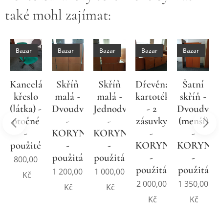
také mohl zajímat:
Bazar
Bazar
Bazar
Bazar
Bazar
Kancelářské
Skříň
Skříň
Dřevěná
Šatní
křeslo
malá -
malá -
kartotéka
skříň -
(látka) -
Dvoudveřová
Jednodveřová
- 2
Dvoudveř
ísku
otočné
-
-
zásuvky
(menší)
-
KORYNA
KORYNA
-
-
použité
-
-
KORYNA
KORYNA
použitá
použitá
-
-
800,00
použitá
použitá
1 200,00
1 000,00
Kč
2 000,00
1 350,00
Kč
Kč
Kč
Kč