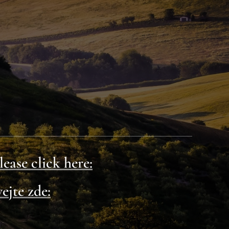
lease click here:
ejte zde: