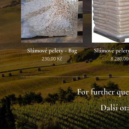
Slámové pelety - Bag
Slámové pelety
230,00
Kč
8 280,00
For further que
Další o