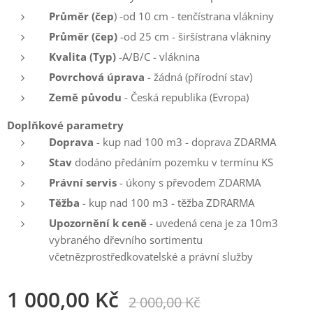
Průměr (čep
) -od 10 cm - tenčístrana vlákniny
Průměr (čep)
-od 25 cm - širšístrana vlákniny
Kvalita (Typ)
-A/B/C - vláknina
Povrchová úprava
- žádná (přírodní stav)
Země původu
- Česká republika (Evropa)
Doplňkové parametry
Doprava
- kup nad 100 m3 - doprava ZDARMA
Stav
dodáno předáním pozemku v termínu KS
Právní servis
- úkony s převodem ZDARMA
Těžba
- kup nad 100 m3 - těžba ZDRARMA
Upozornění k ceně
- uvedená cena je za 10m3
vybraného dřevního sortimentu
včetnězprostředkovatelské a právní služby
1 000,00
Kč
2 000,00
Kč