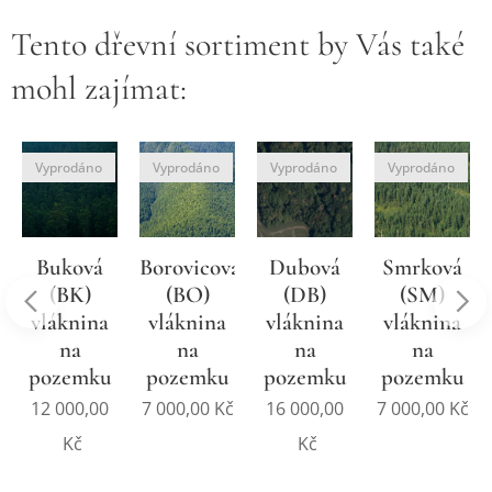
Tento dřevní sortiment by Vás také
mohl zajímat:
Vyprodáno
Vyprodáno
Vyprodáno
Vyprodáno
Buková
Borovicová
Dubová
Smrková
(BK)
(BO)
(DB)
(SM)
vláknina
vláknina
vláknina
vláknina
na
na
na
na
pozemku
pozemku
pozemku
pozemku
12 000,00
7 000,00
Kč
16 000,00
7 000,00
Kč
Kč
Kč