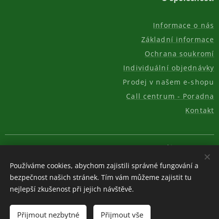
Informace o nás
Základní informace
Ochrana soukromí
Individuální objednávky
Prodej v našem e-shopu
Call centrum - Poradna
Kontakt
© 2011-2026, AKC REAL GROUP s.r.o.
Cookies
Používáme cookies, abychom zajistili správné fungování a
Měna
bezpečnost našich stránek. Tím vám můžeme zajistit tu
CZK Kč
EUR €
USD $
nejlepší zkušenost při jejich návštěvě.
Do košíku
Přijmout nezbytné
Přijmout vše