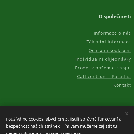
O společnosti
Informace o nás
Základní informace
Ochrana soukromí
Individuální objednávky
Prodej v našem e-shopu
Call centrum - Poradna
Kontakt
© 2011-2026, AKC REAL GROUP s.r.o.
Cookies
Používáme cookies, abychom zajistili správné fungování a
Měna
bezpečnost našich stránek. Tím vám můžeme zajistit tu
CZK Kč
EUR €
USD $
nejlepší zkušenost při jejich návštěvě.