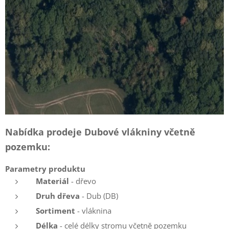
Nabídka prodeje Dubové vlákniny včetně
pozemku:
Parametry produktu
Materiál
- dřevo
Druh dřeva
- Dub (DB)
Sortiment
- vláknina
Délka
- celé délky stromu včetně pozemku