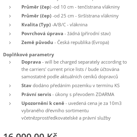
Průměr (čep
) -od 10 cm - tenčístrana vlákniny
Průměr (čep)
-od 25 cm - širšístrana vlákniny
Kvalita (Typ)
-A/B/C - vláknina
Povrchová úprava
- žádná (přírodní stav)
Země původu
- Česká republika (Evropa)
Doplňkové parametry
Doprava
- will be charged separately according to
the carriers' current price lists / bude účtována
samostatně podle aktuálních ceníků dopravců
Stav
dodáno předáním pozemku v termínu KS
Právní servis
- úkony s převodem ZDARMA
Upozornění k ceně
- uvedená cena je za 10m3
vybraného dřevního sortimentu
včetnězprostředkovatelské a právní služby
16 000,00
Kč