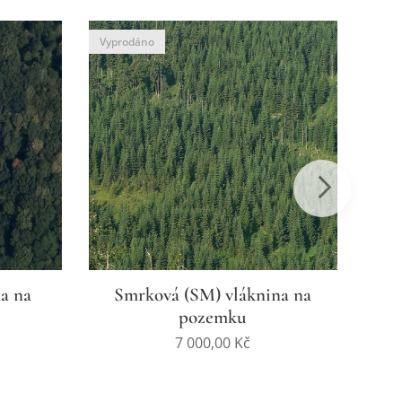
Vyprodáno
Vypr
a na
Smrková (SM) vláknina na
pozemku
7 000,00
Kč