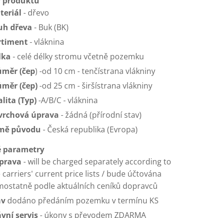
 produktu
teriál
- dřevo
uh dřeva
- Buk (BK)
rtiment
- vláknina
lka
- celé délky stromu včetně pozemku
ůměr (čep
) -od 10 cm - tenčístrana vlákniny
ůměr (čep)
-od 25 cm - širšístrana vlákniny
lita (Typ)
-A/B/C - vláknina
vrchová úprava
- žádná (přírodní stav)
mě původu
- Česká republika (Evropa)
 parametry
prava
- will be charged separately according to
 carriers' current price lists / bude účtována
mostatně podle aktuálních ceníků dopravců
av
dodáno předáním pozemku v termínu KS
vní servis
- úkony s převodem ZDARMA