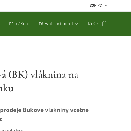
CZK
KČ
Přihlášení
Dřevní sortiment
Košík
á (BK) vláknina na
mku
prodeje Bukové vlákniny včetně
: