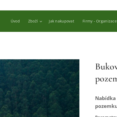
Úvod
Zboží
Jak nakupovat
Firmy - Organizace
Bukov
poze
Nabídka 
pozemku