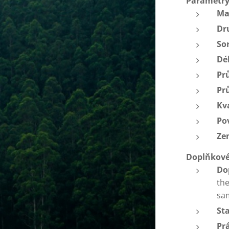
Parametry
Ma
Dr
So
Dé
Pr
Pr
Kva
Po
Ze
Doplňkové
Do
the
sa
St
Prá