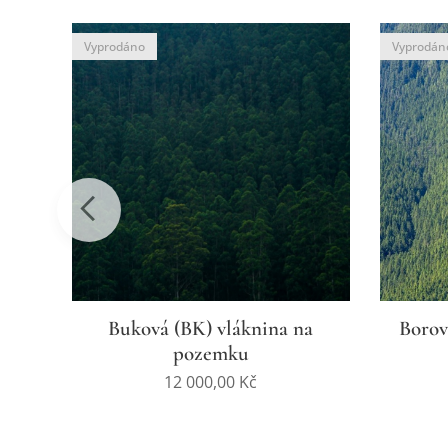
Vyprodáno
Vyprodán
na
Buková (BK) vláknina na
Borov
pozemku
12 000,00
Kč