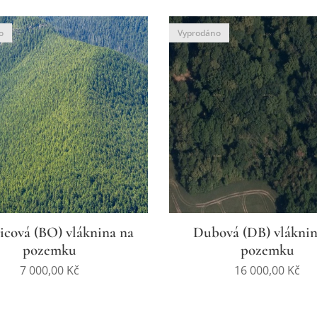
o
Vyprodáno
icová (BO) vláknina na
Dubová (DB) vláknin
pozemku
pozemku
7 000,00
Kč
16 000,00
Kč