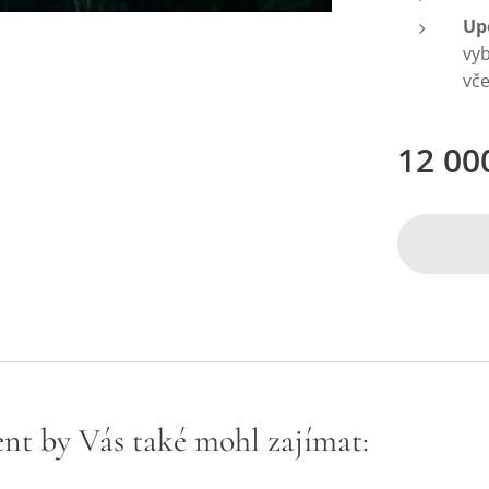
Up
vy
vče
12 00
nt by Vás také mohl zajímat: