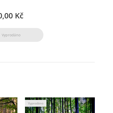
0,00
Kč
Vyprodáno
Vyprodáno
Vypr