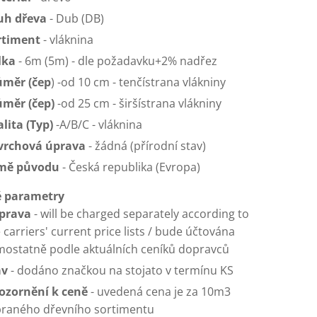
uh dřeva
- Dub (DB)
rtiment
- vláknina
lka
- 6m (5m) - dle požadavku+2% nadřez
ůměr (čep
) -od 10 cm - tenčístrana vlákniny
ůměr (čep)
-od 25 cm - širšístrana vlákniny
lita (Typ)
-A/B/C - vláknina
vrchová úprava
- žádná (přírodní stav)
mě původu
- Česká republika (Evropa)
 parametry
prava
- will be charged separately according to
 carriers' current price lists / bude účtována
mostatně podle aktuálních ceníků dopravců
av
- dodáno značkou na stojato v termínu KS
ozornění k ceně
- uvedená cena je za 10m3
braného dřevního sortimentu