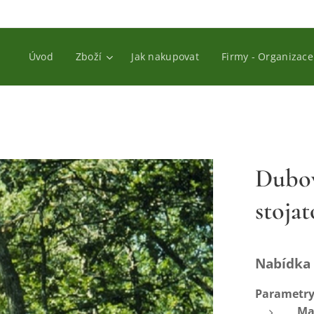
Úvod
Zboží
Jak nakupovat
Firmy - Organizace
Dubov
stojat
Nabídka 
Parametry
Ma