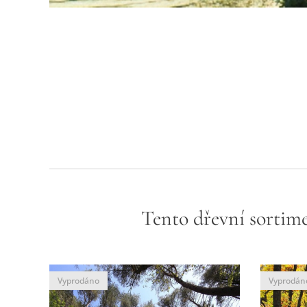
Tento dřevní sortime
Vyprodáno
Vyprodán