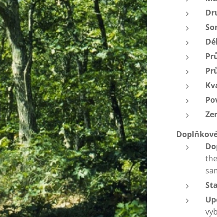
Dr
So
Dé
Pr
Pr
Kva
Po
Ze
Doplňkové
Do
the
sa
St
Up
vy