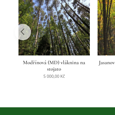
ojato
Modřínová (MD) vláknina na
Jasanov
stojato
5 000,00
Kč