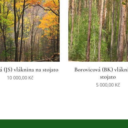
á (JS) vláknina na stojato
Borovicová (BK) vlákn
stojato
10 000,00
Kč
5 000,00
Kč