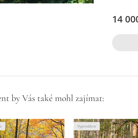
14 00
nt by Vás také mohl zajímat:
o
Vyprodáno