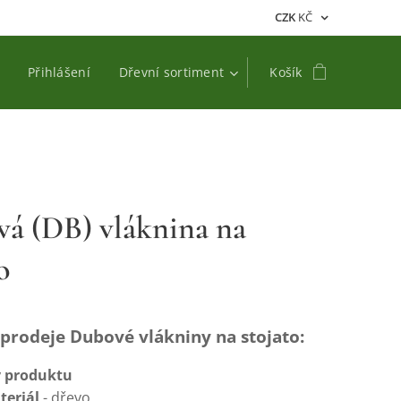
CZK
KČ
Přihlášení
Dřevní sortiment
Košík
á (DB) vláknina na
o
prodeje Dubové vlákniny na stojato:
 produktu
teriál
- dřevo