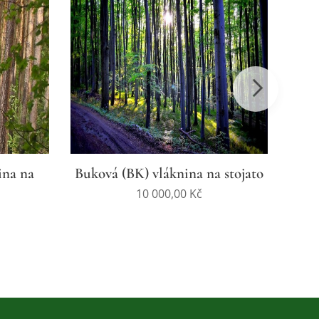
ina na
Buková (BK) vláknina na stojato
S
10 000,00
Kč