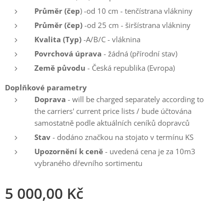
Průměr (čep
) -od 10 cm - tenčístrana vlákniny
Průměr (čep)
-od 25 cm - širšístrana vlákniny
Kvalita (Typ)
-A/B/C - vláknina
Povrchová úprava
- žádná (přírodní stav)
Země původu
- Česká republika (Evropa)
Doplňkové parametry
Doprava
- will be charged separately according to
the carriers' current price lists / bude účtována
samostatně podle aktuálních ceníků dopravců
Stav
- dodáno značkou na stojato v termínu KS
Upozornění k ceně
- uvedená cena je za 10m3
vybraného dřevního sortimentu
5 000,00
Kč