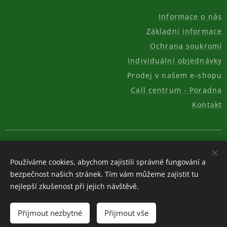
Informace o nás
Základní informace
Ochrana soukromí
Individuální objednávky
Prodej v našem e-shopu
Call centrum - Poradna
Kontakt
© 2011-2026, AKC REAL GROUP s.r.o.
Cookies
Používáme cookies, abychom zajistili správné fungování a
Měna
bezpečnost našich stránek. Tím vám můžeme zajistit tu
CZK Kč
EUR €
USD $
nejlepší zkušenost při jejich návštěvě.
Vyprodáno
Přijmout nezbytné
Přijmout vše