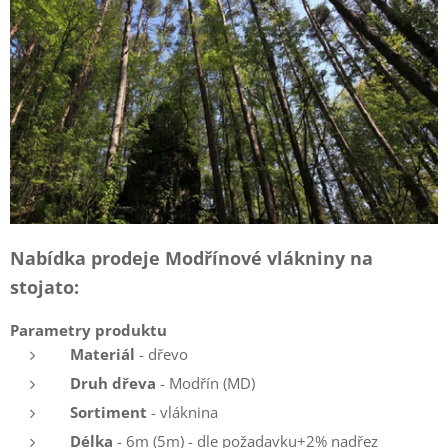
Nabídka prodeje Modřínové vlákniny na
stojato:
Parametry produktu
Materiál
- dřevo
Druh dřeva
- Modřín (MD)
Sortiment
- vláknina
Délka
- 6m (5m) - dle požadavku+2% nadřez