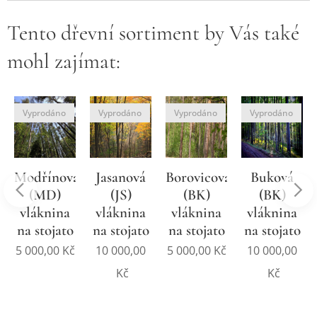
Tento dřevní sortiment by Vás také
mohl zajímat:
Vyprodáno
Vyprodáno
Vyprodáno
Vyprodáno
Modřínová
Jasanová
Borovicová
Buková
(MD)
(JS)
(BK)
(BK)
vláknina
vláknina
vláknina
vláknina
na stojato
na stojato
na stojato
na stojato
5 000,00
Kč
10 000,00
5 000,00
Kč
10 000,00
Kč
Kč