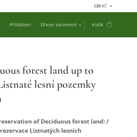
CZK
KČ
Přihlášení
Dřevní sortiment
Košík
uous forest land up to
 Listnaté lesní pozemky
a
reservation of Deciduous forest land: /
rezervace Listnatých lesních