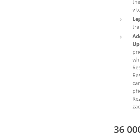
th
v t
Leg
tr
Ad
Up
pri
whi
Res
Res
car
při
Rez
za
36 00