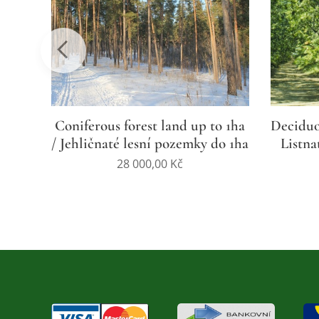
a /
Coniferous forest land up to 1ha
Deciduou
 1ha
/ Jehličnaté lesní pozemky do 1ha
Listna
28 000,00
Kč