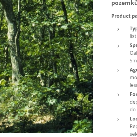
pozemků
Product p
Ty
lis
Sp
Oak
Smí
Age
mos
les
For
dep
do 
Loc
Rep
sel