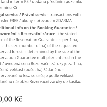
e land in term KS / dodáno předáním pozemku
ermínu KS
al service / Právní servis
- transactions with
ansfer FREE / úkony s převodem ZDARMA
ditional info on the Booking Guarantee /
ozornění k Rezervační záruce
- the stated
ce of the Reservation Guarantee is per 1 ha,
le the size (number of ha) of the requested -
erved forest is determined by the size of the
ervation Guarantee multiplier entered in the
t / uvedená cena Rezervační záruky je za 1 ha,
čemž velikost (počet ha) žádaného -
ervovaného lesa se určuje podle velikosti
daného násobku Rezervační záruky do košíku.
0,00
Kč