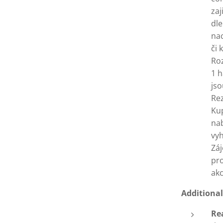
zaj
dle
nac
či 
Roz
1 h
jso
Rez
Kup
na
vyh
Záj
pr
ak
Additiona
Re