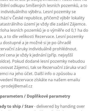
ištění odkupu Smíšených lesních pozemků, a to
 individuálního výběru. Lesní pozemky se
hází v České republice, přičemž výběr lokality
katastrálního území je vždy dle zadání Zájemce.
loha lesních pozemků je o výměře od 0,1 ha do
a, a to dle velikosti Rezervace. Lesní pozemky
u dostupné a je možné si je po úhradě
ervační záruky individuálně prohlédnout.
ní cena je vždy k jednání (příp. nejvyšší
bídce). Pokud dodané lesní pozemky nebudou
ovovat Zájemci, tak se Rezervační záruka vrací
emci na jeho účet. Další info o způsobu a
ovedení Rezervace získáte na našem emailu
c-prodej@email.cz
lparameters / Doplňkové parametry
ady to ship / Stav
- delivered by handing over