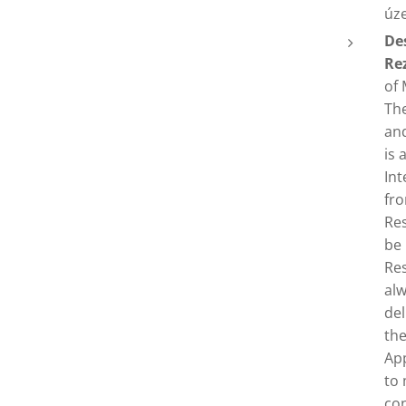
úz
Des
Re
of 
The
and
is 
Int
fro
Res
be 
Res
alw
del
the
App
to 
con