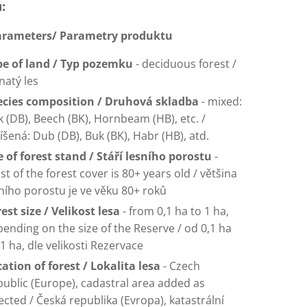
:
arameters/ Parametry produktu
pe of land / Typ pozemku
- deciduous forest /
tnatý les
ecies composition / Druhová skladba
- mixed:
 (DB), Beech (BK), Hornbeam (HB), etc. /
šená: Dub (DB), Buk (BK), Habr (HB), atd.
 of forest stand / Stáří lesního porostu
-
t of the forest cover is 80+ years old / většina
ního porostu je ve věku 80+ roků
est size / Velikost lesa
- from 0,1 ha to 1 ha,
ending on the size of the Reserve / od 0,1 ha
1 ha, dle velikosti Rezervace
ation of forest / Lokalita lesa
- Czech
ublic (Europe), cadastral area added as
ected / Česká republika (Evropa), katastrální