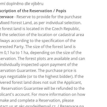
emí doplněno dle výběru
cription of the Reservation / Popis
zervace
- Reserve to provide for the purchase
Mixed Forest Land, as per individual selection.
 forest land is located in the Czech Republic,
 the selection of the location or cadastral area
always according to the specification of the
erested Party. The size of the forest land is
m 0,1 ha to 1 ha, depending on the size of the
ervation. The forest plots are available and can
individually inspected upon payment of the
ervation Guarantee. The purchase price is
ays negotiable (or to the highest bidder). If the
ivered forest land does not suit the Applicant,
 Reservation Guarantee will be refunded to the
licant's account. For more information on how
make and complete a Reservation, please
tact us at akc-prodej@email.cz. / Rezervace na