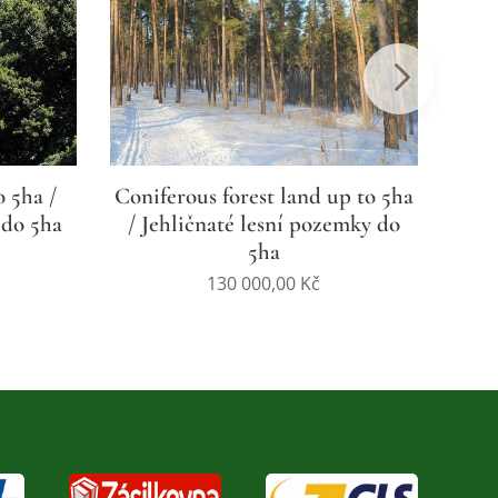
o 5ha /
Coniferous forest land up to 5ha
Deci
 do 5ha
/ Jehličnaté lesní pozemky do
/ Li
5ha
130 000,00
Kč