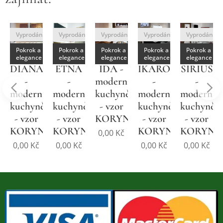
no
Vyprodáno
Vyprodáno
Vyprodáno
Vyprodáno
Vyprodáno
Pokrok a
Pokrok a
Pokrok a
Pokrok a
Pokrok a
elegance
elegance
elegance
elegance
elegance
DIANA
ETNA
IDA -
IKAROS
SIRIUS
-
-
moderní
-
-
í
moderní
moderní
kuchyně
moderní
moderní
ě
kuchyně
kuchyně
- vzor
kuchyně
kuchyně
- vzor
- vzor
KORYNA
- vzor
- vzor
NA
KORYNA
KORYNA
KORYNA
KORYNA
0,00
Kč
0,00
Kč
0,00
Kč
0,00
Kč
0,00
Kč