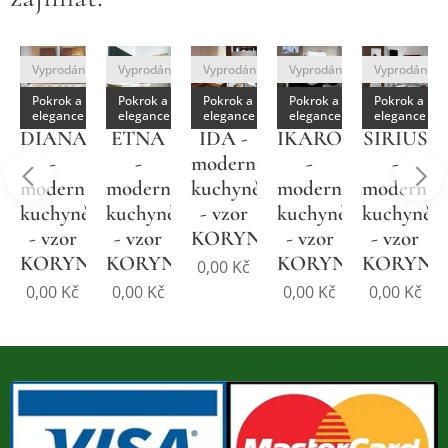
no
Vyprodáno
Vyprodáno
Vyprodáno
Vyprodáno
Vyprodáno
Pokrok a
Pokrok a
Pokrok a
Pokrok a
Pokrok a
elegance
elegance
elegance
elegance
elegance
DIANA
ETNA
IDA -
IKAROS
SIRIUS
-
-
moderní
-
-
í
moderní
moderní
kuchyně
moderní
moderní
ě
kuchyně
kuchyně
- vzor
kuchyně
kuchyně
- vzor
- vzor
KORYNA
- vzor
- vzor
NA
KORYNA
KORYNA
KORYNA
KORYNA
0,00
Kč
0,00
Kč
0,00
Kč
0,00
Kč
0,00
Kč