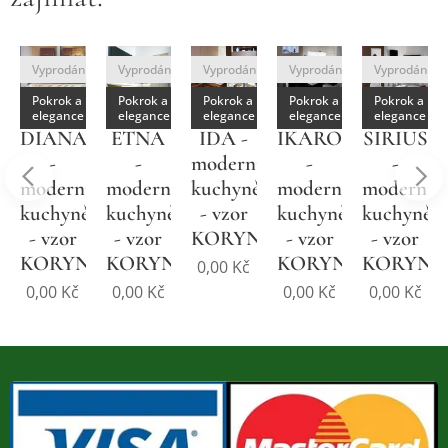
no
Vyprodáno
Vyprodáno
Vyprodáno
Vyprodáno
Vyprodáno
Pokrok a
Pokrok a
Pokrok a
Pokrok a
Pokrok a
elegance
elegance
elegance
elegance
elegance
DIANA
ETNA
IDA -
IKAROS
SIRIUS
-
-
moderní
-
-
í
moderní
moderní
kuchyně
moderní
moderní
ě
kuchyně
kuchyně
- vzor
kuchyně
kuchyně
- vzor
- vzor
KORYNA
- vzor
- vzor
NA
KORYNA
KORYNA
KORYNA
KORYNA
0,00
Kč
0,00
Kč
0,00
Kč
0,00
Kč
0,00
Kč